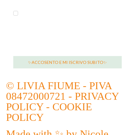
Sì, voglio ricevere contenuti di valore e promozioni sui
prodotti e servizi di Livia Fiume
Potrai disiscriverti quando vuoi.
Inviando questo modulo, confermi di accettare il
trattamento dei tuoi dati secondo la nostra
Privacy
Policy.
✨ACCOSENTO E MI ISCRIVO SUBITO✨
© LIVIA FIUME - PIVA
08472000721 -
PRIVACY
POLICY
-
COOKIE
POLICY
Made with ✨ by
Nicole