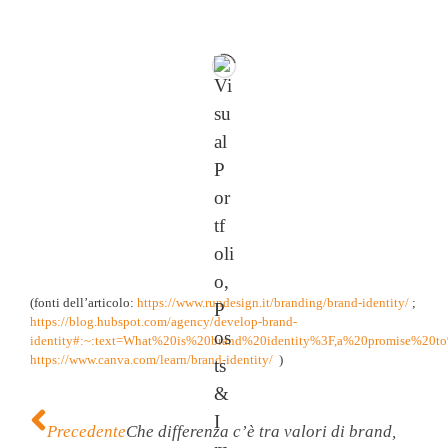
(fonti dell’articolo:
https://www.rundesign.it/branding/brand-identity/
;
https://blog.hubspot.com/agency/develop-brand-
identity#:~:text=What%20is%20brand%20identity%3F,a%20promise%20t
https://www.canva.com/learn/brand-identity/
)
Precedente
Che differenza c’è tra valori di brand,