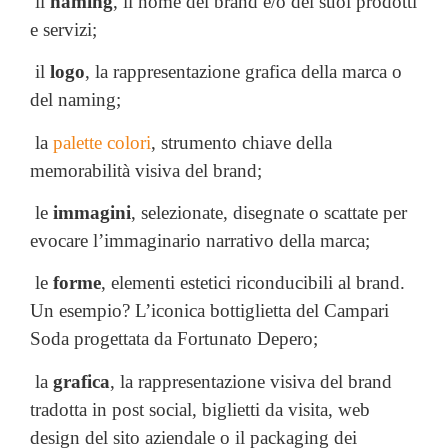
il
naming
, il nome del brand e/o dei suoi prodotti
e servizi;
il
logo
, la rappresentazione grafica della marca o
del naming;
la
palette colori
, strumento chiave della
memorabilità visiva del brand;
le
immagini
, selezionate, disegnate o scattate per
evocare l’immaginario narrativo della marca;
le
forme
, elementi estetici riconducibili al brand.
Un esempio? L’iconica bottiglietta del Campari
Soda progettata da Fortunato Depero;
la
grafica
, la rappresentazione visiva del brand
tradotta in post social, biglietti da visita, web
design del sito aziendale o il packaging dei